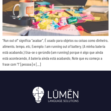
“Run out of” significa “acabar”. É usado para objetos ou coisas como dinheiro,
alimento, tempo, etc. Exemplo: I am running out of battery. (A minha bateria
está acabando.) Usa-se o gerúndio (am running) porque é algo que ainda
está acontecendo. A bateria ainda está acabando. Note que eu começo a
frase com “I” [pessoa] e […]