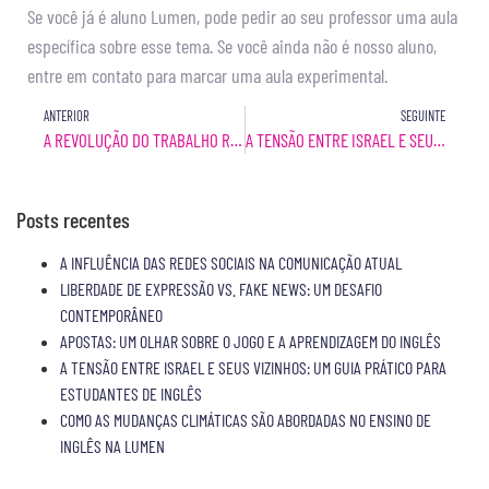
Se você já é aluno Lumen, pode pedir ao seu professor uma aula
específica sobre esse tema. Se você ainda não é nosso aluno,
entre em contato para marcar uma aula experimental.
ANTERIOR
SEGUINTE
A REVOLUÇÃO DO TRABALHO REMOTO: VOCABULÁRIO E EXPRESSÕES EM INGLÊS QUE VOCÊ PRECISA CONHECER
A TENSÃO ENTRE ISRAEL E SEUS VIZINHOS: UM GUIA PRÁTICO PARA ESTUDANTES DE INGLÊS
Posts recentes
A INFLUÊNCIA DAS REDES SOCIAIS NA COMUNICAÇÃO ATUAL
LIBERDADE DE EXPRESSÃO VS. FAKE NEWS: UM DESAFIO
CONTEMPORÂNEO
APOSTAS: UM OLHAR SOBRE O JOGO E A APRENDIZAGEM DO INGLÊS
A TENSÃO ENTRE ISRAEL E SEUS VIZINHOS: UM GUIA PRÁTICO PARA
ESTUDANTES DE INGLÊS
COMO AS MUDANÇAS CLIMÁTICAS SÃO ABORDADAS NO ENSINO DE
INGLÊS NA LUMEN