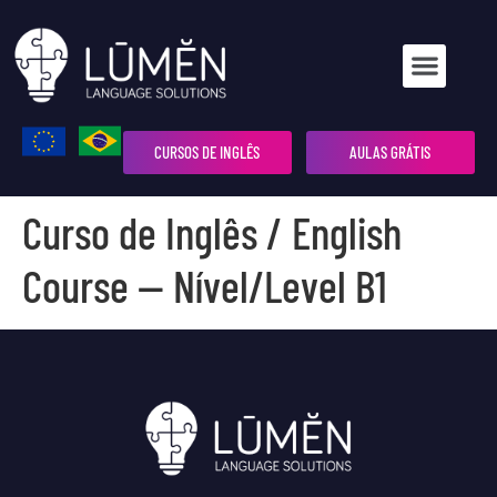
CURSOS DE INGLÊS
AULAS GRÁTIS
Curso de Inglês / English
Course — Nível/Level B1