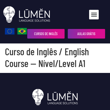
CURSOS DE INGLÊS
AULAS GRÁTIS
Curso de Inglês / English
Course — Nível/Level A1